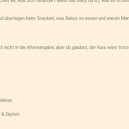
en wir, was sich verändert wenn das Baby da ist, was es schon 
und überlegen beim Snacken, was Babys so essen und warum Ma
st nicht in die Altersangabe, aber du glaubst, der Kurs wäre tro
 Jahren
l & Diplom