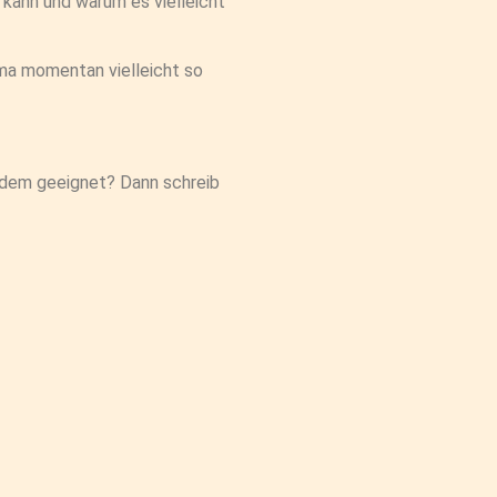
kann und warum es vielleicht
ma momentan vielleicht so
tzdem geeignet? Dann schreib